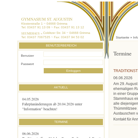
GYMNASIUM ST. AUGUSTIN
Klosterstraße 1 ~ 04668 Grimma
Tel: 03437 91 13 09 ~ Fax: 03437 91 13 12
SEUMEHAUS ~
Colditzer Str. 34 ~ 04668 Grimma
Tel: 03437 7067535 ~ Fax: 03437 94 53 02
Startseite
»
Inf
BENUTZERBEREICH
Termine
Benutzer
Passwort
TRADITIONS
06.06.2026
Am 29. August 
AKTUELL
ehemaligen Rad
in einer Grup
04.05.2026
Stammhaus ein
Fahrplanänderungen ab 20.04.2026 unter
alle diejenige
"Information" beachten!
Thümmlitzsee
Austauschen v
Kontakt für A
TERMINE
06.06.2026