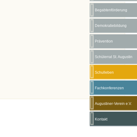
Begabtenförderung
Demokratiebildung
Prävention
Schülerrat St. Augustin
Schulleben
Fachkonferenzen
Augustiner-Verein e.V.
Kontakt