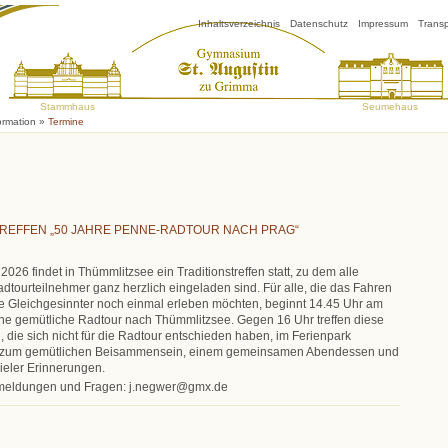
Inhaltsverzeichnis
Datenschutz
Impressum
Trans
Stammhaus
Seumehaus
ormation
»
Termine
TREFFEN „50 JAHRE PENNE-RADTOUR NACH PRAG“
2026 findet in Thümmlitzsee ein Traditionstreffen statt, zu dem alle
tourteilnehmer ganz herzlich eingeladen sind. Für alle, die das Fahren
pe Gleichgesinnter noch einmal erleben möchten, beginnt 14.45 Uhr am
e gemütliche Radtour nach Thümmlitzsee. Gegen 16 Uhr treffen diese
n, die sich nicht für die Radtour entschieden haben, im Ferienpark
 zum gemütlichen Beisammensein, einem gemeinsamen Abendessen und
ieler Erinnerungen.
nmeldungen und Fragen: j.negwer@gmx.de