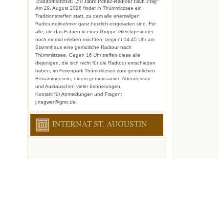
Traditionstreffen „50 Jahre Penne-Radtour nach Prag“
Am 29. August 2026 findet in Thümmlitzsee ein
Traditionstreffen statt, zu dem alle ehemaligen
Radtourteilnehmer ganz herzlich eingeladen sind. Für
alle, die das Fahren in einer Gruppe Gleichgesinnter
noch einmal erleben möchten, beginnt 14.45 Uhr am
Stammhaus eine gemütliche Radtour nach
Thümmlitzsee. Gegen 16 Uhr treffen diese alle
diejenigen, die sich nicht für die Radtour entschieden
haben, im Ferienpark Thümmlitzsee zum gemütlichen
Beisammensein, einem gemeinsamen Abendessen
und Austauschen vieler Erinnerungen.
Kontakt für Anmeldungen und Fragen:
j.negwer@gmx.de
INTERNAT ST. AUGUSTIN