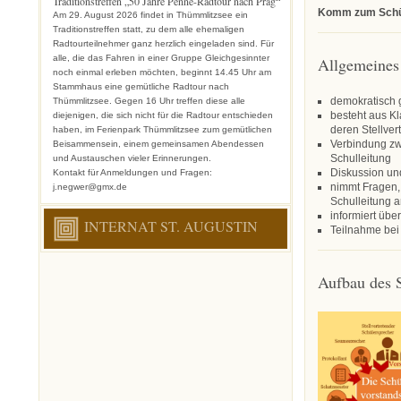
Traditionstreffen „50 Jahre Penne-Radtour nach Prag“
Komm zum Schül
Am 29. August 2026 findet in Thümmlitzsee ein
Traditionstreffen statt, zu dem alle ehemaligen
Radtourteilnehmer ganz herzlich eingeladen sind. Für
alle, die das Fahren in einer Gruppe Gleichgesinnter
Allgemeines
noch einmal erleben möchten, beginnt 14.45 Uhr am
Stammhaus eine gemütliche Radtour nach
demokratisch 
Thümmlitzsee. Gegen 16 Uhr treffen diese alle
besteht aus K
diejenigen, die sich nicht für die Radtour entschieden
deren Stellver
haben, im Ferienpark Thümmlitzsee zum gemütlichen
Verbindung zw
Beisammensein, einem gemeinsamen Abendessen
Schulleitung
und Austauschen vieler Erinnerungen.
Diskussion u
Kontakt für Anmeldungen und Fragen:
nimmt Fragen,
j.negwer@gmx.de
Schulleitung 
informiert übe
INTERNAT ST. AUGUSTIN
Teilnahme bei
Aufbau des S