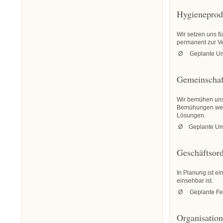
Hygieneprod
Wir setzen uns f
permanent zur Ve
Ø
Geplante Um
Gemeinscha
Wir bemühen uns
Bemühungen werd
Lösungen.
Ø
Geplante Um
Geschäftsor
In Planung ist ei
einsehbar ist.
Ø
Geplante Fe
Organisatio