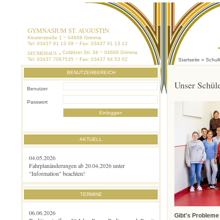
GYMNASIUM ST. AUGUSTIN
Klosterstraße 1 ~ 04668 Grimma
Tel: 03437 91 13 09 ~ Fax: 03437 91 13 12
SEUMEHAUS ~
Colditzer Str. 34 ~ 04668 Grimma
Tel: 03437 7067535 ~ Fax: 03437 94 53 02
Startseite
»
Schul
BENUTZERBEREICH
Unser Schüle
Benutzer
Passwort
AKTUELL
04.05.2026
Fahrplanänderungen ab 20.04.2026 unter
"Information" beachten!
TERMINE
06.06.2026
Gibt's Probleme