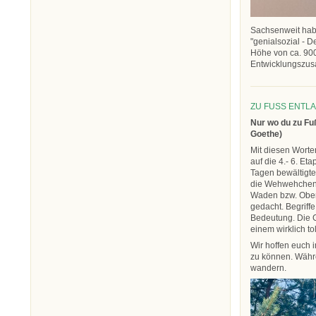
Sachsenweit hab
"genialsozial - D
Höhe von ca. 900
Entwicklungszusa
ZU FUSS ENTL
Nur wo du zu Fu
Goethe)
Mit diesen Worte
auf die 4.- 6. E
Tagen bewältigt
die Wehwehchen 
Waden bzw. Ober
gedacht. Begrif
Bedeutung. Die G
einem wirklich 
Wir hoffen euch 
zu können. Währe
wandern.