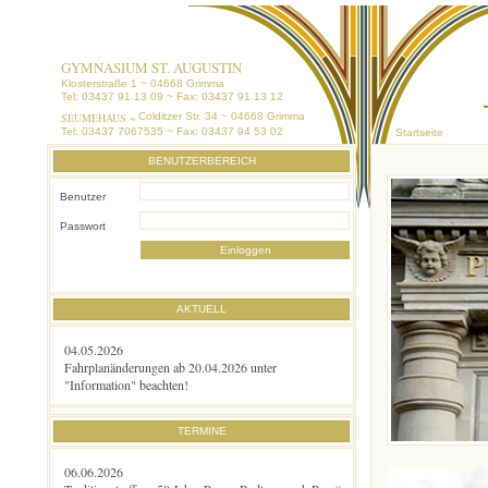
GYMNASIUM ST. AUGUSTIN
Klosterstraße 1 ~ 04668 Grimma
Tel: 03437 91 13 09 ~ Fax: 03437 91 13 12
SEUMEHAUS ~
Colditzer Str. 34 ~ 04668 Grimma
Tel: 03437 7067535 ~ Fax: 03437 94 53 02
Startseite
BENUTZERBEREICH
Benutzer
Passwort
AKTUELL
04.05.2026
Fahrplanänderungen ab 20.04.2026 unter
"Information" beachten!
TERMINE
06.06.2026