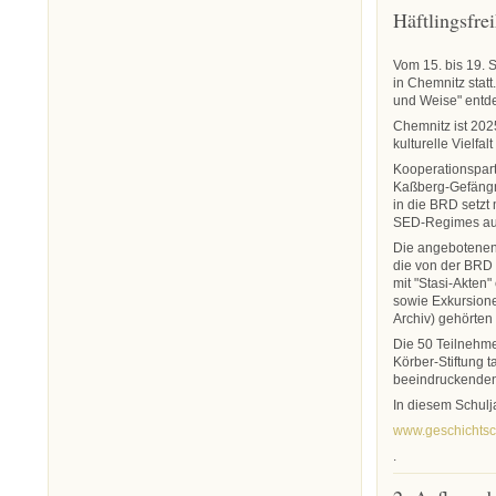
Häftlingsfre
Vom 15. bis 19. 
in Chemnitz stat
und Weise" entde
Chemnitz ist 202
kulturelle Vielfa
Kooperationspart
Kaßberg-Gefängn
in die BRD setzt
SED-Regimes au
Die angebotenen
die von der BRD 
mit "Stasi-Akten"
sowie Exkursion
Archiv) gehörten
Die 50 Teilnehm
Körber-Stiftung t
beeindruckenden
In diesem Schulj
www.geschichts
.