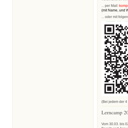
... per Mail:
komp
(mit Name, und 
... oder mit fol
(Bei jedem der 4 
Lerncamp 2
Vom 30.03. bis 0