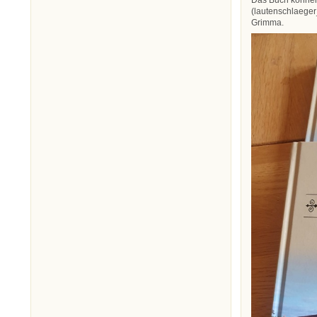
Das Buch können 
(lautenschlaege
Grimma.