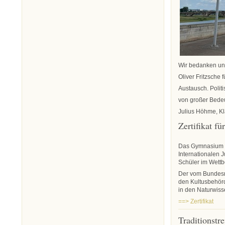
Wir bedanken un
Oliver Fritzsche 
Austausch. Polit
von großer Bedeu
Julius Höhme, Kl
Zertifikat fü
Das Gymnasium S
Internationalen 
Schüler im Wettb
Der vom Bundesmi
den Kultusbehörd
in den Naturwiss
==> Zertifikat
Traditionstr