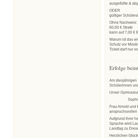
ausgefüllte & a
ODER
gültiger Schüler
Ohne Nachweis:
60,00 € Strafe
kann auf 7,00 € 
Warum ist das wi
Schutz vor Miss
Ticket darf nur v
Erfolge bei
Am diesjährige
Schülerinnen und
Unser Gymnasium 
Sophie Fried
Frau Arnold und 
anspruchsvollen
Aufgrund ihrer 
Sprache wird Laur
Landtag zu Dres
Herzlichen Glüc