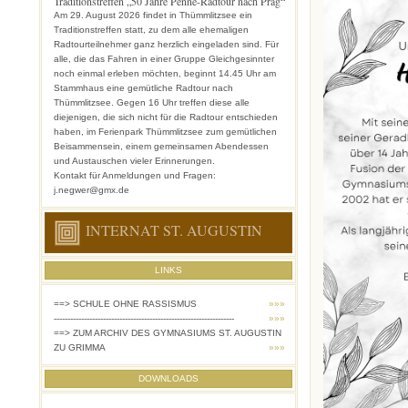
Traditionstreffen „50 Jahre Penne-Radtour nach Prag“
Am 29. August 2026 findet in Thümmlitzsee ein
Traditionstreffen statt, zu dem alle ehemaligen
Radtourteilnehmer ganz herzlich eingeladen sind. Für
alle, die das Fahren in einer Gruppe Gleichgesinnter
noch einmal erleben möchten, beginnt 14.45 Uhr am
Stammhaus eine gemütliche Radtour nach
Thümmlitzsee. Gegen 16 Uhr treffen diese alle
diejenigen, die sich nicht für die Radtour entschieden
haben, im Ferienpark Thümmlitzsee zum gemütlichen
Beisammensein, einem gemeinsamen Abendessen
und Austauschen vieler Erinnerungen.
Kontakt für Anmeldungen und Fragen:
j.negwer@gmx.de
INTERNAT ST. AUGUSTIN
LINKS
==> SCHULE OHNE RASSISMUS
»»»
------------------------------------------------------------------
»»»
==> ZUM ARCHIV DES GYMNASIUMS ST. AUGUSTIN
ZU GRIMMA
»»»
DOWNLOADS