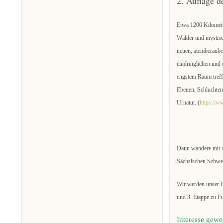
2. Auflage d
Etwa 1200 Kilomet
Wälder und mystisc
neuen, atemberaub
eindringlichen und 
engstem Raum treffe
Ebenen, Schluchten 
Urnatur. (
https://w
Dann wandere mit 
Sächsischen Schwe
Wir werden unser B
und 3. Etappe zu Fu
Interesse gewe