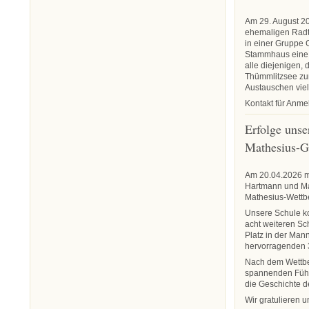
Am 29. August 202
ehemaligen Radto
in einer Gruppe 
Stammhaus eine 
alle diejenigen, 
Thümmlitzsee z
Austauschen viel
Kontakt für Anm
Erfolge uns
Mathesius-G
Am 20.04.2026 ma
Hartmann und Ma
Mathesius-Wettb
Unsere Schule ko
acht weiteren Sc
Platz in der Man
hervorragenden 3
Nach dem Wettbew
spannenden Führu
die Geschichte d
Wir gratulieren 