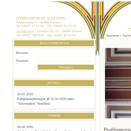
GYMNASIUM ST. AUGUSTIN
Klosterstraße 1 ~ 04668 Grimma
Tel: 03437 91 13 09 ~ Fax: 03437 91 13 12
SEUMEHAUS ~
Colditzer Str. 34 ~ 04668 Grimma
Tel: 03437 7067535 ~ Fax: 03437 94 53 02
Startseite
»
Fachk
BENUTZERBEREICH
Benutzer
Passwort
AKTUELL
04.05.2026
Fahrplanänderungen ab 20.04.2026 unter
"Information" beachten!
TERMINE
06.06.2026
Profilunterr