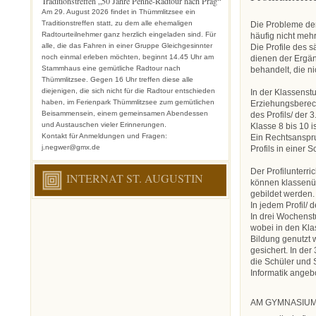
Traditionstreffen „50 Jahre Penne-Radtour nach Prag“
Am 29. August 2026 findet in Thümmlitzsee ein
Traditionstreffen statt, zu dem alle ehemaligen
Die Probleme der 
Radtourteilnehmer ganz herzlich eingeladen sind. Für
häufig nicht mehr
alle, die das Fahren in einer Gruppe Gleichgesinnter
Die Profile des
noch einmal erleben möchten, beginnt 14.45 Uhr am
dienen der Ergä
Stammhaus eine gemütliche Radtour nach
behandelt, die n
Thümmlitzsee. Gegen 16 Uhr treffen diese alle
diejenigen, die sich nicht für die Radtour entschieden
In der Klassenstu
haben, im Ferienpark Thümmlitzsee zum gemütlichen
Erziehungsberech
Beisammensein, einem gemeinsamen Abendessen
des Profils/ der
und Austauschen vieler Erinnerungen.
Klasse 8 bis 10 is
Kontakt für Anmeldungen und Fragen:
Ein Rechtsanspru
j.negwer@gmx.de
Profils in einer S
Der Profilunterri
INTERNAT ST. AUGUSTIN
können klassenü
gebildet werden.
In jedem Profil/ 
In drei Wochenstu
wobei in den Kla
Bildung genutzt 
gesichert. In de
die Schüler und 
Informatik angeb
AM GYMNASIUM 